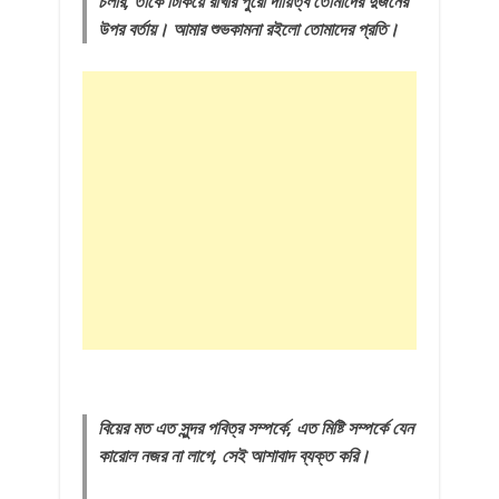
চলার, তাকে টিকিয়ে রাখার পুরো দায়িত্ব তোমাদের দুজনের
উপর বর্তায়। আমার শুভকামনা রইলো তোমাদের প্রতি।
বিয়ের মত এত সুন্দর পবিত্র সম্পর্কে, এত মিষ্টি সম্পর্কে যেন
কারোল নজর না লাগে, সেই আশাবাদ ব্যক্ত করি।