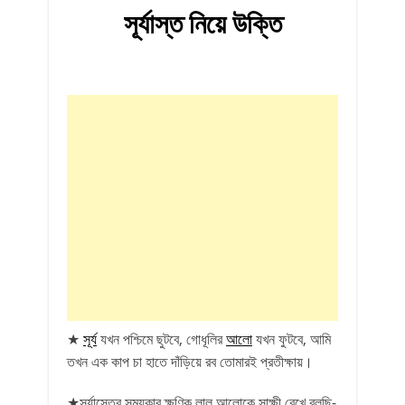
সূর্যাস্ত নিয়ে উক্তি
★
সূর্য
যখন পশ্চিমে ছুটবে, গোধূলির
আলো
যখন ফুটবে, আমি
তখন এক কাপ চা হাতে দাঁড়িয়ে রব তোমারই প্রতীক্ষায়।
★সূর্যাস্তের সময়কার ক্ষণিক লাল আলোকে সাক্ষী রেখে বলছি-