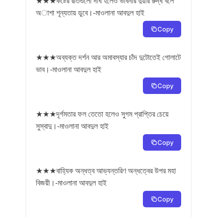
★★★কষ্টের রাতগুলো দীর্ঘ হলেও ভাবনার দুয়ার রুদ্ধ বলে
অাশা শূন্যতায় ডুবে।-মাওলানা আবদুল হাই
Copy
★★★অব্যক্ত দর্শন আর অমাবস্যার চাঁদ দুটোতেই গোলাটে
ভাব।-মাওলানা আবদুল হাই
Copy
★★★দূর্গমতার ফল তেতো হলেও সুগম প্রাপ্তির চেয়ে
সুস্বাদু।-মাওলানা আবদুল হাই
Copy
★★★বাহ্যিক অন্ধত্ব আভ্যন্তরিণ অন্ধত্বের উপর মহা
বিজয়ী।-মাওলানা আবদুল হাই
Copy