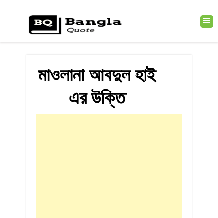
মাওলানা আবদুল হাই
এর উক্তি