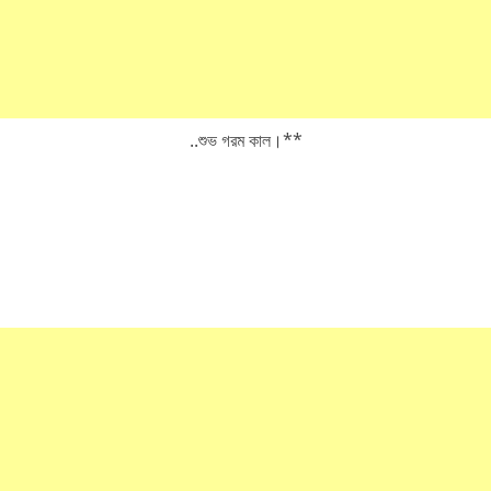
..শুভ গরম কাল।**