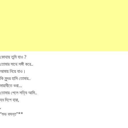
কোথায় তুমি যাও ?
তোমার সাথে সঙ্গী করে..
আমায় নিয়ে যাও।
কি সুন্দর হাসি তোমার..
মায়াবীতে ভরা…
তোমায় পেলে সত্যি আমি..
হব দিশে হারা,
,
“শুভ বসন্ত”**