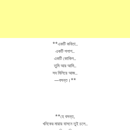
**একটি কবিতা..
একটি পলাশ..
একটি কোকিল..
তুমি আর আমি..
সব মিলিয়ে আজ..
—বসন্ত।**
**হে বসন্ত,
খনিকের মায়ায় যাসনে তুই চলে..