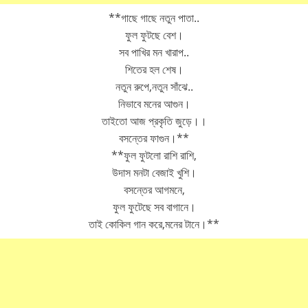
**গাছে গাছে নতুন পাতা..
ফুল ফুটছে বেশ।
সব পাখির মন খারাপ..
শিতের হল শেষ।
নতুন রুপে,নতুন সাঁঝে..
নিভাবে মনের আগুন।
তাইতো আজ প্রকৃতি জুড়ে।।
বসন্তের ফাগুন।**
**ফুল ফুটলো রাশি রাশি,
উদাস মনটা বেজাই খুশি।
বসন্তের আগমনে,
ফুল ফুটেছে সব বাগানে।
তাই কোকিল গান করে,মনের টানে।**