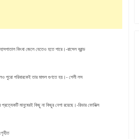
 হাসপাতাল কিংবা জেলে যেতেও হতে পারে।-রাসেল ব্রান্ড
েও পুরো পরিবারকেই তার মাশুল গুণতে হয়।- শেলী লস
ীর প্রত্যেকটি মানুষেরই কিছু না কিছুর নেশা রয়েছে।-রিভার ফোনিক্স
ংগৃহীত