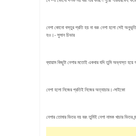
নে -শা কোনো দর্শক নয় বরং এর কারণে পুরো পরিবারকেই কষ্ট
নেশা কোনো বস্তুর প্রতি হয় না বরং নেশা হলো সেই অনুভূতি
হও।- সুসান চিভার
ব্যায়াম কিছুটা নেশার মতোই একবার যদি তুমি অভ্যস্ত হয়
নেশা হলো নিজের প্রতিই নিজের অত্যাচার।-সাইকো
নেশার তোমার ভিতর নয় বরং তুমিই নেশা নামক খাচার ভিতর ব