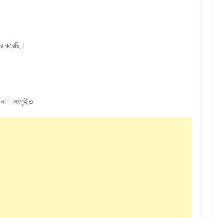
ার করেছি।
 না।-সংগৃহীত