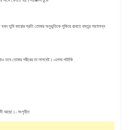
ের সাথে খেলতে হয়।-এডিক্টস টুডে
 যখন তুমি কারোর প্রতি তোমার অনুভূতিকে লুকিয়ে রাখতে বস্তুর শরণাপন্ন
ে যাও তবে তোমার শরীরের তা লাগবেই।-এলসা পাটাকি
ন্দী আছো।- সংগৃহীত