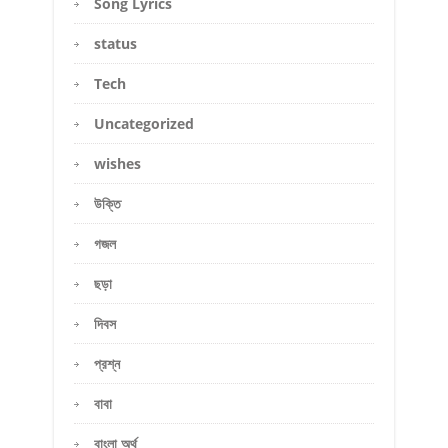
Song Lyrics
status
Tech
Uncategorized
wishes
উক্তি
গজল
ছড়া
দিবস
প্রশ্ন
বাবা
বাংলা অর্থ