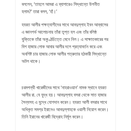
বললেন, ‘তাহলে আমরা এ ব্যাপারেও সিদ্ধান্তে উপনীত
হলাম?’ তারা বলল, ‘হাঁ।’
হযরত আলীর পক্ষত্যাগীদের সাথে আবদুল্লাহ ইবন আব্বাসের
এ জ্ঞানগর্ভ আলোচনায় তাঁরা তৃপ্ত হল এবং তাঁর বলিষ্ঠ
যুক্তিকে তাঁরা অকুণ্ঠচিত্তে মেনে নিল। এ সাক্ষাতকারের পর
বিশ হাজার লোক আবার আলীর দলে প্রত্যাবর্তন করে এবং
অবশিষ্ট চার হাজার লোক আলীর শত্রুতার হঠকারী সিদ্ধান্তে
অটল থাকে।
চরমপন্থী খারেজীদের সাথে ‘নাহরাওয়ান’ নামক স্থানে হযরত
আলীর রা. যে যুদ্ধ হয়। আবদুল্লাহ বসরা থেকে সাত হাজার
সৈন্যসহ এ যুদ্ধে যোগদান করেন। হযরত আলী বসরার সাথে
অধিকৃত সমগ্র ইরানেও আবদুল্লাহকে ওয়ালী নিয়োগ করেন।
তিনি ইরানের খারেজী বিদ্রোহ নির্মূল করেন।