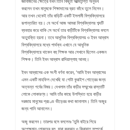
জ্ঞানার্জনের ক্ষেত্রে যখন তিনি কিছুটা আত্মতৃপ্তি অনুভব
করলেন তখন মানুষকে শিক্ষাদানের ব্রত কাঁধে তুলে নিলেন।
আর তখন থেকেই তাঁর বাড়িটি একটি ইসলামী বিশ্ববিদ্যালয়ে
রূপান্তরিত হয়। যে অর্থে আজ আমরা বিশ্ববিদ্যালয় শব্দটি
ব্যবহার করে থাকি সে অর্থে তার বাড়ীটিকে বিশ্ববিদ্যালয় বললে
অত্যুক্তি হয়না। তবে আধুনিক বিশ্ববিদ্যালয় ও ইবন আব্বাস
বিশ্ববিদ্যালয়ে মধ্যে পার্থক্য এখানে যে আধুনিক
বিশ্ববিদ্যালয়ে থাকেন বহু শিক্ষক আর সেখানে ছিলেন একজন
শিক্ষক। তিনি ইবন আব্বাস রাদিয়াল্লাহু আনহু।
ইবন আব্বাসের এক সংগী বর্ণনা করেন, ‘আমি ইবন আব্বাসের
এমন একটি মাহফিল দেখেছি যা গোটা কুরাইশ গোত্রের জন্য
অত্যন্ত গর্বের বিষয়। দেখলাম তাঁর বাড়ীর সম্মুখের রাস্তাটি
লোকে লোকারণ্য। আমি তাঁর কাছে উপস্থিত হয়ে বাড়ীর
দরজায় মানুষের প্রচণ্ড ভীড়েরর কথা জানালাম। তিনি অজুর
জন্য পানি আনালেন।
অজু করলেন। তারপর বসে বললেনঃ ‘তুমি বাইরে গিয়ে
অপেক্ষমান লোকদের বল, যারা কুরআন ও কিরায়াত সম্পর্কে