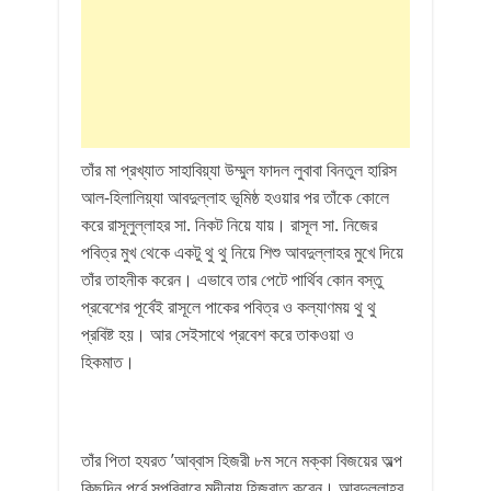
তাঁর মা প্রখ্যাত সাহাবিয়্যা উম্মুল ফাদল লুবাবা বিনতুল হারিস
আল-হিলালিয়্যা আবদুল্লাহ ভূমিষ্ঠ হওয়ার পর তাঁকে কোলে
করে রাসূলুল্লাহর সা. নিকট নিয়ে যায়। রাসূল সা. নিজের
পবিত্র মুখ থেকে একটু থু থু নিয়ে শিশু আবদুল্লাহর মুখে দিয়ে
তাঁর তাহনীক করেন। এভাবে তার পেটে পার্থিব কোন বস্তু
প্রবেশের পূর্বেই রাসূলে পাকের পবিত্র ও কল্যাণময় থু থু
প্রবিষ্ট হয়। আর সেইসাথে প্রবেশ করে তাকওয়া ও
হিকমাত।
তাঁর পিতা হযরত ’আব্বাস হিজরী ৮ম সনে মক্কা বিজয়ের অল্প
কিছুদিন পূর্বে সপরিবারে মদীনায় হিজরাত করেন। আবদুল্লাহর