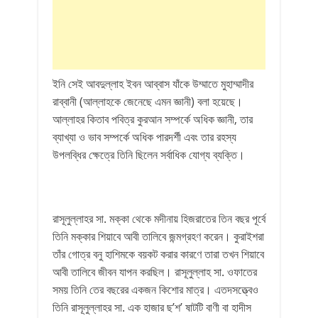
ইনি সেই আবদুল্লাহ ইবন আব্বাস যাঁকে উম্মাতে মুহাম্মাদীর
রাব্বানী (আল্লাহকে জেনেছে এমন জ্ঞানী) বলা হয়েছে।
আল্লাহর কিতাব পবিত্র কুরআন সম্পর্কে অধিক জ্ঞানী, তার
ব্যাখ্যা ও ভাব সম্পর্কে অধিক পারদর্শী এবং তার রহস্য
উপলব্ধির ক্ষেত্রে তিনি ছিলেন সর্বাধিক যোগ্য ব্যক্তি।
রাসূলুল্লাহর সা. মক্কা থেকে মদীনায় হিজরাতের তিন বছর পূর্বে
তিনি মক্কার শিয়াবে আবী তালিবে জন্মগ্রহণ করেন। কুরাইশরা
তাঁর গোত্র বনু হাশিমকে বয়কট করার কারণে তারা তখন শিয়াবে
আবী তালিবে জীবন যাপন করছিল। রাসূলুল্লাহ সা. ওফাতের
সময় তিনি তের বছরের একজন কিশোর মাত্র। এতদসত্ত্বেও
তিনি রাসূলুল্লাহর সা. এক হাজার ছ’শ’ ষাটটি বাণী বা হাদীস