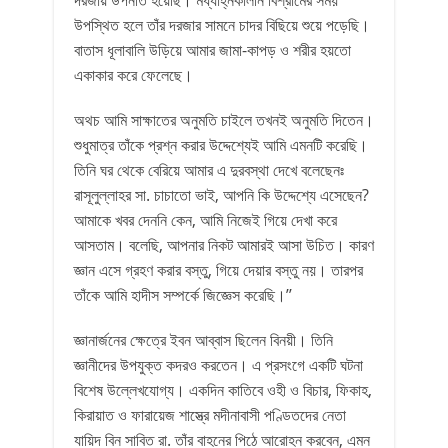
দরজায় উপনীত হয়েছি। মধ্যাহ্নকালীন বিশ্রামের সময়
উপস্থিত হলে তাঁর দরজার সামনে চাদর বিছিয়ে শুয়ে পড়েছি।
বাতাস ধূলাবালি উড়িয়ে আমার জামা-কাপড় ও শরীর হয়তো
একাকার করে ফেলেছে।
অথচ আমি সাক্ষাতের অনুমতি চাইলে তখনই অনুমতি দিতেন।
শুধুমাত্র তাঁকে প্রশ্ন করার উদ্দেশ্যেই আমি এমনটি করেছি।
তিনি ঘর থেকে বেরিয়ে আমার এ দুরবস্থা দেখে বলেছেনঃ
রাসূলুল্লাহর সা. চাচাতো ভাই, আপনি কি উদ্দেশ্যে এসেছেন?
আমাকে খবর দেননি কেন, আমি নিজেই গিয়ে দেখা করে
আসতাম। বলেছি, আপনার নিকট আমারই আসা উচিত। কারণ
জ্ঞান এসে গ্রহণ করার বস্তু, গিয়ে দেয়ার বস্তু নয়। তারপর
তাঁকে আমি হাদীস সম্পর্কে জিজ্ঞেস করেছি।’’
জ্ঞানার্জনের ক্ষেত্রে ইবন আব্বাস ছিলেন বিনয়ী। তিনি
জ্ঞানীদের উপযুক্ত কদরও করতেন। এ প্রসংগে একটি ঘটনা
বিশেষ উল্লেখযোগ্য। একদিন কাতিবে ওহী ও বিচার, ফিকাহ,
কিরায়াত ও ফারায়েজ শাস্ত্রে মদীনাবাসী পণ্ডিতদের নেতা
যায়িদ বিন সাবিত রা. তাঁর বাহনের পিঠে আরোহন করবেন, এমন