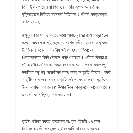
তিনি ঈর্ষার পাত্রে পরিণত হন। তাঁর অগাঘ জ্ঞান তীক্ষ্ণ
বুদ্ধিমত্তার বিচিত্র ঘটনাবলী ইতিহাস ও জীবনী গ্রন্থসমূহে
বর্ণিত হয়েছে।
রাসূলুল্লাহর সা. ওফাতের সময় আবদুল্লাহর বয়স মাত্র তের
বছর। এর সোয়া দুই বছর পর প্রথম খলীফা হযরত আবু বকর
ইনতিকাল করেন। দ্বিতীয় খলীফা হযরত ’উমারের
খিলাফতকালে তিনি যৌবনে পদার্পণ করেন। খলীফা ’উমার রা.
তাঁকে স্বীয় সান্নিধ্যে তত্ত্বাবধানে রাখেন। তাকে গুরুত্বপূর্ণ
মজলিসে বড় বড় সাহাবীদের সাথে বসার অনুমতি দিতেন। বদরী
সাহাবীদের সাথেও বসার অনুমতি তাঁকে দেওয়া হয়। মুহাদ্দিস
ইবন আবদিল বার বলেনঃ ‘উমার ইবন আব্বাসকে ভালোবাসতেন
এবং তাঁকে সান্নিধ্য দান করতেন।
তৃতীয় খলীফা হযরত উসমানের রা. যুগে হিজরী ২৭ সনে
মিসরের ওয়ালী আবদুল্লাহ ইবন আবী সারাহর নেতৃত্বে