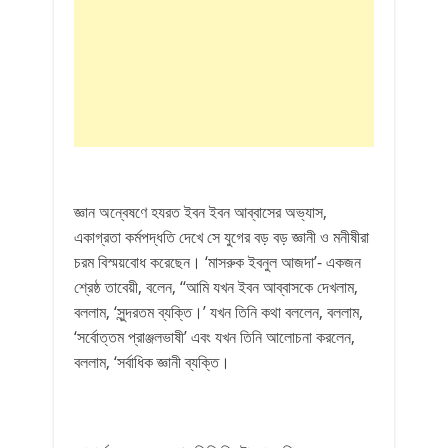
জ্ঞান অন্বেষণে হযরত ইবন ইবন আব্বাসের অভ্যাস,
একাগ্রতা কর্মপদ্ধতি দেখে সে যুগের বড় বড় জ্ঞানী ও মনীষীরা
চরম বিস্ময়বোধ করেছেন। ‘মাসরুক ইবনুল আজদা’- একজন
শ্রেষ্ঠ তাবেয়ী, বলেন, ‘‘আমি যখন ইবন আব্বাসকে দেখলাম,
বললাম, ‘সুন্দরতম ব্যক্তি।’ যখন তিনি কথা বললেন, বললাম,
‘সর্বোত্তম প্রাঞ্জলভাষী’ এবং যখন তিনি আলোচনা করলেন,
বললাম, ‘সর্বাধিক জ্ঞানী ব্যক্তি।