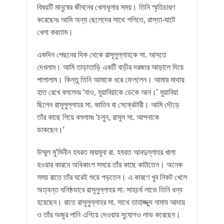
বিষয়টি মানুষের জীবনের খেলাধূলার সময়। তিনি স্মৃতিচারণ
করেছেনঃ আমি অন্য ছেলেদের সাথে গলিতে, রাস্তা-ঘাটে
খেলা করতাম।
একদিন পেছনের দিক থেকে রাসূলুল্লাহকে সা. আসতে
দেখলাম। আমি তাড়াতাড়ি একটি বাড়ীর দরজার আড়ালে দিয়ে
পালালাম। কিন্তু তিনি আমাকে ধরে ফেললেন। আমার মাথায়
হাত রেখে বললেনঃ ‘যাও, মুয়াবিয়াকে ডেকে আন।’ মুয়াবিয়া
ছিলেন রাসূলুল্লাহর সা. কাতিব বা সেক্রেটারী। আমি দৌড়ে
তাঁর কাছে গিয়ে বললামঃ ‘চলুন, রাসূল সা. আপনাকে
ডাকছেন।’
উম্মুল মু’মিনীন হযরত মায়মূনা রা. হযরত আবদুল্লাহর খালা
হওয়ার কারনে অধিকাংশ সময়ে তাঁর কাছে কাটাতেন। অনেক
সময় রাতে তাঁর ঘরেই শুয়ে পড়তেন। এ কারণে খুব নিকট খেলে
অত্যন্ত ঘনিষ্ঠভাবে রাসূলুল্লাহর সা. সাহচর্য লাভে তিনি ধন্য
হয়েছেন। রাতে রাসূলুল্লাহর সা. সাথে তাহাজ্জুদ নামায আদায়
ও তাঁর অজুর পানি এগিয়ে দেওয়ার সুযোগও লাভ করেছেন।