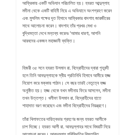
আফ্রিকায় একটি অভিযান পরিচালিত হয়। হযরত আব্দুল্লাহ
মদীনা থেকে একটি বাহিনী নিয়ে এ অভিযানে অংশগ্রহণ করেন
এবং মুসলিম পক্ষের দূত হিসাবে আফ্রিকার বাদশাহ জারজীরের
সাথে আলোচনা করেন। বাদশাহ তাঁর প্রখর মেধা ও
বুদ্ধিমত্তা দেখে মন্তব্য করেনঃ ‘আমার ধারণা, আপনি
আরবদের একজন মহাজ্ঞানী ব্যক্তি।
হিজরী ৩৫ সনে হযরত উসমান রা. বিদ্রোহীদের দ্বারা গৃহবন্দী
হলে তিনি আবদুল্লাহকে স্বীয় প্রতিনিধি হিসাবে আমীরে হজ্জ
নিয়োগ করে মক্কায় পাঠান। সে বছর তারই নেতৃত্বে হজ্জ
অনুষ্ঠিত হয়। হজ্জ থেকে যখন মদীনায় ফিরে আসলেন, মদীনা
তখন উত্তপ্ত। খলীফা উসমান রা. বিদ্রোহীদের হাতে
শাহাদাত বরণ করেছেন এবং মদীনা বিদ্রোহীদের নিয়ন্ত্রণে।
তাঁরা খিলাফতের দায়িত্বভার গ্রহণের জন্য হযরত আলীকে
চাপ দিচ্ছে। হযরত আলী রা. আবদুল্লাহর সাথে বিষয়টি নিয়ে
আলোচনা করেন। আবদুল্লাহ পরিস্থিতির বিস্তারিত