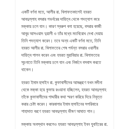
একটি বর্ণনা মতে, আলীর রা. খিলাফতকালেই হযরত
আবদুল্লাহ বসরার গভর্নরের দায়িত্ব থেকে পদত্যাগ করে
মক্কায় চলে যান। কারণ স্বরুপ বলা হয়েছে, বসরার কাজী
আবূর আসওয়াদ দুয়ালী ও তাঁর মধ্যে মতবিরোধ দেখা দেয়ায়
তিনি পদত্যাগ করেন। তবে অন্য একটি বর্ণনা মতে, তিনি
হযরত আলীর রা. খিলাফতের শেষ পর্যন্ত বসরার ওয়ালীর
দায়িত্ব পালন করেন এবং হযরত মুয়াবিয়ার রা. খিলাফতের
সূচনাতে তিনি মক্কায় চলে যান এবং নির্জনে বসবাস করতে
থাকেন।
হযরত ইমাম হুসাইন রা. কুফাবাসীদের আমন্ত্রণে যখন মদীনা
থেকে মক্কা হয়ে কুফায় রওয়ানা হচ্ছিলেন, হযরত আবদুল্লাহ
তাঁকে কুফাবাসীদের গাদ্দারীর কথা স্মরণ করিয়ে দিয়ে নিবৃত্ত
করার চেষ্টা করেন। কারবালার ইমাম হুসাইনের সপরিবারে
শাহাদাত বরণে হযরত আবদুল্লাহ ভীষণ আঘাত পান।
মক্কায় অবস্থান করলেও হযরত আবদুল্লাহ ইবন যুবাইরের রা.