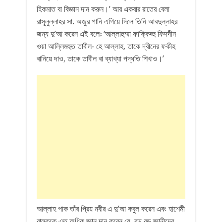
হিকমাত বা বিজ্ঞান দান করুন।’ আর একবার রাতের বেলা
রাসূলুল্লাহর সা. অজুর পানি এগিয়ে দিলে তিনি আবদুল্লাহর
জন্য দু’আ করেন এই বলেঃ ‘আল্লাহুম্মা ফাক্কিহ্হু ফিদদীন
ওয়া আল্লিমহুত তাবীল- হে আল্লাহ, তাকে দ্বীনের ফকীহ
বানিয়ে দাও, তাকে তাবীল বা ব্যাখ্যা পদ্ধতি শিখাও।’
আল্লাহ পাক তাঁর প্রিয় নবীর এ দু’আ কবুল করেন এবং হাশেমী
বালককে এত অধিক জ্ঞান দান করেন যে, বড় বড় জ্ঞানীদের