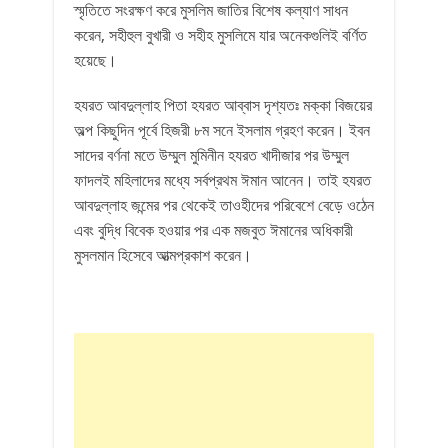
স্মৃতিতে সংরক্ষণ করে মুসলিম জাতির বিশেষ কল্যাণ সাধন
করেন, সহীহুল বুখারী ও সহীহ মুসলিমে যার অনেকগুলিই বর্ণিত
হয়েছে।
হযরত আবদুল্লাহ পিতা হযরত আব্বাস দৃশ্যতঃ মক্কা বিজয়ের
অল্প কিছুদিন পূর্বে হিজরী ৮ম সনে ইসলাম গ্রহণ করেন। ইবন
সাদের বর্ণনা মতে উম্মুল মুমিনীন হযরত খাদীজার পর উম্মুল
ফাদলই মহিলাদের মধ্যে সর্বপ্রথম ঈমান আনেন। তাই হযরত
আবদুল্লাহ জন্মের পর থেকেই তাওহীদের পরিবেশে বেড়ে ওঠেন
এবং বুদ্ধি বিবেক হওয়ার পর এক মজবুত ঈমানের অধিকারী
মুসলমান হিসেবে আত্মপ্রকাশ করেন।