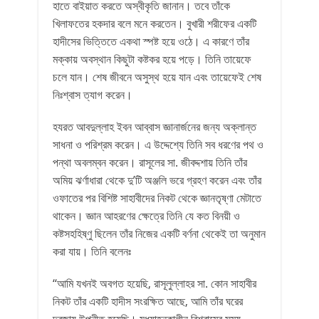
হাতে বাইয়াত করতে অস্বীকৃতি জানান। তবে তাঁকে
খিলাফতের হকদার বলে মনে করতেন। বুখারী শরীফের একটি
হাদীসের ভিত্তিতে একথা স্পষ্ট হয়ে ওঠে। এ কারণে তাঁর
মক্কায় অবস্থান কিছুটা কষ্টকর হয়ে পড়ে। তিনি তায়েফে
চলে যান। শেষ জীবনে অসুস্থ হয়ে যান এবং তায়েফেই শেষ
নিঃশ্বাস ত্যাগ করেন।
হযরত আবদুল্লাহ ইবন আব্বাস জ্ঞানার্জনের জন্য অক্লান্ত
সাধনা ও পরিশ্রম করেন। এ উদ্দেশ্যে তিনি সব ধরণের পথ ও
পন্থা অবলম্বন করেন। রাসূলের সা. জীবদ্দশায় তিনি তাঁর
অমিয় ঝর্ণাধারা থেকে দু’টি অঞ্জলি ভরে গ্রহণ করেন এবং তাঁর
ওফাতের পর বিশিষ্ট সাহাবীদের নিকট থেকে জ্ঞানতৃষ্ণা মেটাতে
থাকেন। জ্ঞান আহরণের ক্ষেত্রে তিনি যে কত বিনয়ী ও
কষ্টসহহিষ্ণু ছিলেন তাঁর নিজের একটি বর্ণনা থেকেই তা অনুমান
করা যায়। তিনি বলেনঃ
‘‘আমি যখনই অবগত হয়েছি, রাসূলুল্লাহর সা. কোন সাহাবীর
নিকট তাঁর একটি হাদীস সংরক্ষিত আছে, আমি তাঁর ঘরের