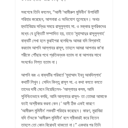
সবশেষে তিনি বললেন, ‘‘আলী ‘আমীরুল মুমিনীন’ উপাধিটি
পরিহার করেছেন, আপনারা এ অভিযোগ তুলেছেন। অথচ
হুদাইবিয়ার সন্ধির সময়ে রাসূলুল্লাহ সা. ও মক্কার মুশরিকদের
মধ্যে যে চুক্তিটি সম্পাদিত হয়, তাতে ‘মুহাম্মাদুর রাসূলুল্লাহ’
বাক্যটি লেখা হলে কুরাইশরা বলেছিলঃ আমরা যদি বিশ্বাসই
করতাম আপনি আল্লাহর রাসূল, তাহলে আমরা আপনার কা’বা
শরীফে পৌঁছার পথে প্রতিবন্ধক হতাম না বা আপনার সাথে
সংঘর্ষেও লিপ্ত হতাম না।
আপনি বরং এ বাক্যটির পরিবর্তে ‘মুহাম্মাদ ইবনু আবদিল্লাহ’
কথাটি লিখুন। সেদিন কিন্তু রাসূল সা. এ কথা বলতে বলতে
তাদের দাবী মেনে নিয়েছিলেন- ‘আল্লাহর কসম, আমি
সুনিশ্চিতভাবে বলছি, আমি আল্লাহর রাসূল- তা তোমরা আমাকে
যতই অস্বীকার করনা কেন।’ আলী ঠিক একই কারণে
‘আমীরুল মুমিনীন’ লকবটি পরিহার করেছেন। কারণ, মুয়াবিয়া
যদি তঁঅকে ‘আমীরুল মুমিনীন’ বলে স্বীকারই করে নিতেন
তাহলে তো কোন বিরোধই থাকতো না।’’ একথার পর তিনি