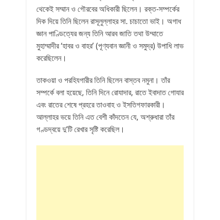
থেকেই সম্মান ও গৌরবের অধিকারী ছিলেন। রক্ত-সম্পর্কের
দিক দিয়ে তিনি ছিলেন রাসূলুল্লাহর সা. চাচাতো ভাই। অগাধ
জ্ঞান পাণ্ডিত্যের জন্য তিনি আরব জাতি তথা উম্মাতে
মুহাম্মাদীর ‘হাবর ও বাহর’ (পূণ্যবান জ্ঞানী ও সমুদ্র) উপাধি লাভ
করেছিলেন।
তাকওয়া ও পরহিযগারীর তিনি ছিলেন বাস্তব নমুনা। তাঁর
সম্পর্কে বলা হয়েছে, তিনি দিনে রোযাদার, রাতে ইবাদাত গোযার
এবং রাতের শেষে প্রহরে তাওবাহ ও ইসতিগফারকারী।
আল্লাহর ভয়ে তিনি এত বেশী কাঁদতেন যে, অশ্রুধারা তাঁর
গণ্ডদ্বয়ে দু’টি রেখার সৃষ্টি করেছিল।