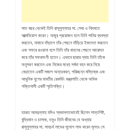
সাত বছর থেকেই তিনি রাসূলুল্লাহর সা. সেবা ও খিদমতে
আত্মনিয়োগ করেন। অজুর প্রয়োজন হলে তিনি পানির ব্যবস্থা
করতেন, নামাযে দাঁড়ালে তাঁর পেছনে দাঁড়িয়ে ইকদেতা করতেন
এবং সফরে রওয়ানা হলে তিনি তাঁর বাহনের পেছনে আরোহন
করে তাঁর সফরসংগী হতেন। এভাবে ছায়ার ন্যায় তিনি তাঁকে
অনুসরণ করতেন এবং নিজের মধ্যে সর্বদা বহন করে নিয়ে
বেড়াতেন একটি সজাগ অন্তঃকরণ, পরিচ্ছন্ন মস্তিষ্ক এবং
আধুনিক যুগের যাবতীয় রেকর্ডিং যন্ত্রপাতি থেকে অধিক
শক্তিশালী একটি স্মৃতিশক্তি।
হযরত আবদুল্লাহ যদিও স্বভাবগতভাবেই ছিলেন শান্তশিষ্ট,
বুদ্ধিমান ও চালাক, তবুও তিনি জীবনের যে অধ্যায়
রাসূলুল্লাহর সা. সাহচর্য লাভের সুযোগ লাভ করেন মূলতঃ সে