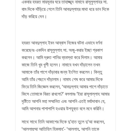
একবার হযরত মায়মূনার ঘরে তাহাজ্জুদ নামাযে রাসূলুল্লাহর সা.
বাম দিকে দাঁড়িয়ে গেলে তিনি আবদুল্লাহর মাথা ধরে ডান দিকে
দাঁড় করিয়ে দেন।
হযরত আবদুল্লাহ ইবন আব্বাস নিজের ঘটনা এভাবে বর্ণনা
করেছেনঃ একদিন রাসূলুল্লাহ সা. অজু-করার ইচ্ছা প্রকাশ
করলেন। আমি দ্রুত পানির ব্যবস্থা করে দিলাম। আমার
কাজে তিনি খুব খুশী হলেন। নামাযে যখন দাঁড়ালেন তখন
আমাকে তাঁর পাশে দাঁড়াবার জন্য ইংগিত করলেন। কিন্তু
আমি তাঁর পেছনে দাঁড়ালাম। নামায শেষ করে আমার দিকে
ফিরে তিনি জিজ্ঞেস করলেন, ‘আবদুল্লাহ আমার পাশে দাঁড়াতে
কিসে তোমাকে বিরত রাখলো?’ বললামঃ ‘ইয়া রাসূলাল্লাহ আমার
দৃষ্টিতে আপনি মহা সম্মানিত এবং আপনি এতই মর্যাদাবান যে,
আমি আপনার পাশাপাশি হওয়ার উপযুক্ত বলে মনে করিনি।
সাথে সাথে তিনি আকাশের দিকে দু’হাত তুলে দু’আ করলেন,
‘আল্লাহুম্মা আতিহিল হিকমাহ্’- ‘আল্লাহ, আপনি তাকে